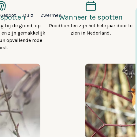
Gespot
Quiz
Zwermen
 spotten
Wanneer te spotten
ag bij de grond, op
Roodborsten zijn het hele jaar door te
, en zijn gemakkelijk
zien in Nederland.
hun opvallende rode
rst.