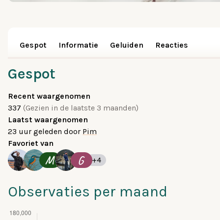
Gespot
Informatie
Geluiden
Reacties
Gespot
Recent waargenomen
337
(Gezien in de laatste 3 maanden)
Laatst waargenomen
23 uur geleden
door
Pim
Favoriet van
M
G
+4
Observaties per maand