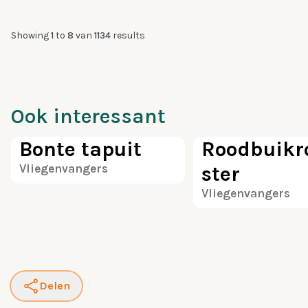
Showing
1
to
8
van
1134
results
Ook interessant
90
Bonte tapuit
Roodbuikro
Vliegenvangers
ster
Vliegenvangers
Delen