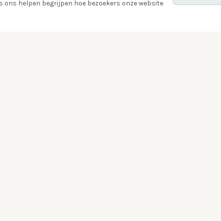
ies ons helpen begrijpen hoe bezoekers onze website
Ontdek
Vogels
Quiz
Gespot
Vogelspotters
Vogel van de week
Zwermen
Badges
Challenges