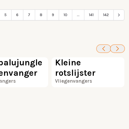
5
6
7
8
9
10
...
141
142
100
100
balujungle
Kleine
genvanger
rotslijster
vangers
Vliegenvangers