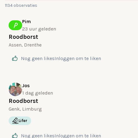
1134 observaties
Pim
P
23 uur geleden
Roodborst
Assen, Drenthe
Nog geen likes
Inloggen
om te liken
Jos
1 dag geleden
Roodborst
Genk, Limburg
Lifer
Nog geen likes
Inloggen
om te liken