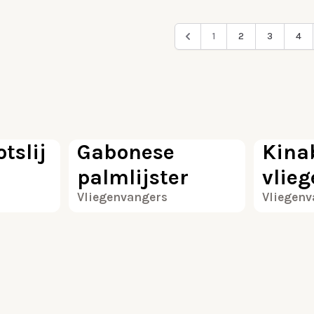
1
2
3
4
100
100
tslij
Gabonese
Kina
palmlijster
vlie
Vliegenvangers
Vliegen