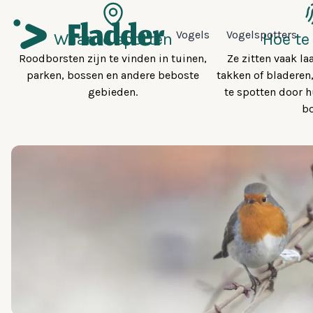
Vogels
Vogelspotters
Waar te spotten
Hoe te
Roodborsten zijn te vinden in tuinen,
Ze zitten vaak la
parken, bossen en andere beboste
takken of bladeren
gebieden.
te spotten door 
bo