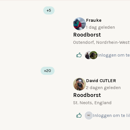
+5
Frauke
1 dag geleden
Roodborst
Ostendorf, Nordrhein-West
Inloggen
om te
+20
David CUTLER
2 dagen geleden
Roodborst
St. Neots, England
Inloggen
om te l