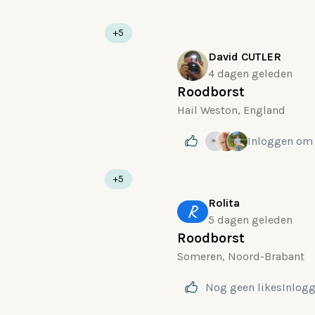
+5
David CUTLER
4 dagen geleden
Roodborst
Hail Weston, England
Inloggen
om 
+5
Rolita
R
5 dagen geleden
Roodborst
Someren, Noord-Brabant
Nog geen likes
Inlog