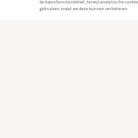
de basisfunctionaliteit, terwijl analytische cook
gebruiken zodat we deze kunnen verbeteren.
Ontdek de vogelwereld om je heen
Aanmelden