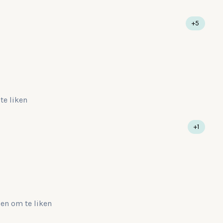
+5
te liken
+1
gen
om te liken