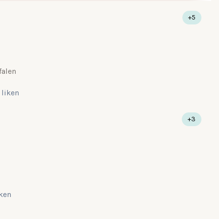
+5
falen
 liken
+3
iken