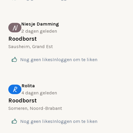
Niesje Damming
N
2 dagen geleden
Roodborst
Sausheim, Grand Est
Nog geen likes
Inloggen
om te liken
Rolita
R
4 dagen geleden
Roodborst
Someren, Noord-Brabant
Nog geen likes
Inloggen
om te liken