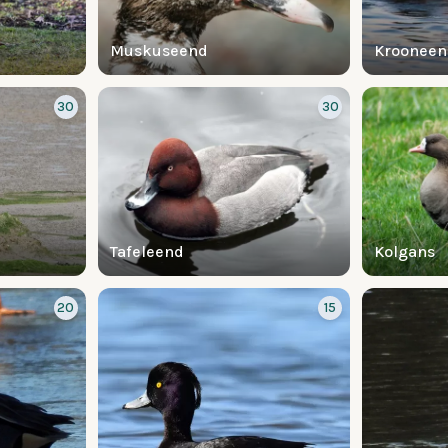
Muskuseend
Kroonee
30
30
Tafeleend
Kolgans
20
15