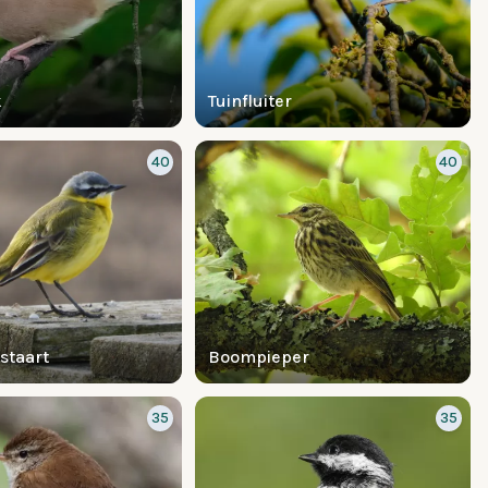
k
Tuinfluiter
40
40
staart
Boompieper
35
35