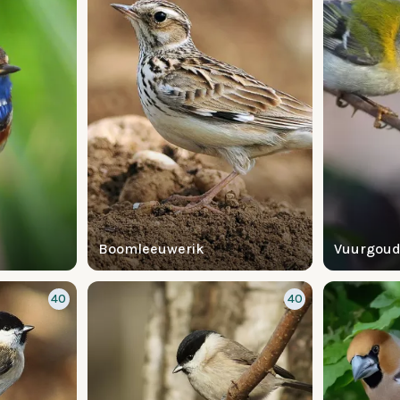
Boomleeuwerik
Vuurgou
40
40