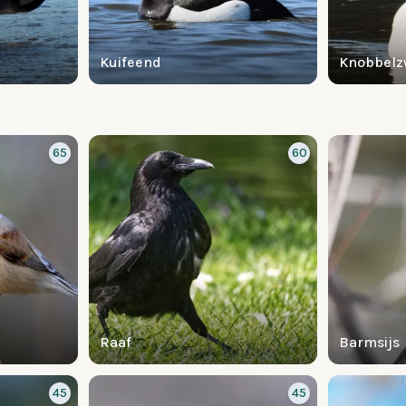
Kuifeend
Knobbel
65
60
Raaf
Barmsijs
45
45