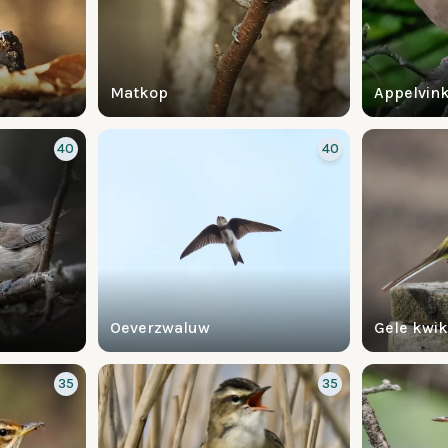
Matkop
Appelvin
40
40
Oeverzwaluw
Gele kwik
35
35