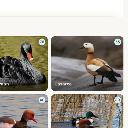
75
65
waan
Casarca
40
30