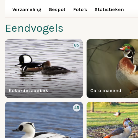
Verzameling
Gespot
Foto's
Statistieken
Eendvogels
85
Kokardezaagbek
Carolinaeend
45