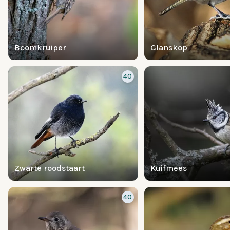
Boomkruiper
Glanskop
40
Zwarte roodstaart
Kuifmees
40