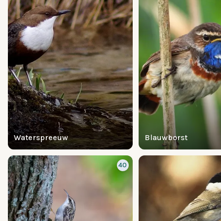
Waterspreeuw
Blauwborst
40