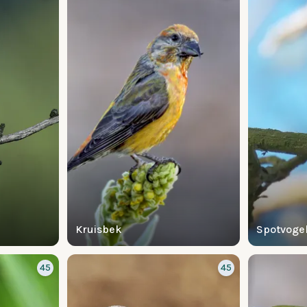
Kruisbek
Spotvoge
45
45