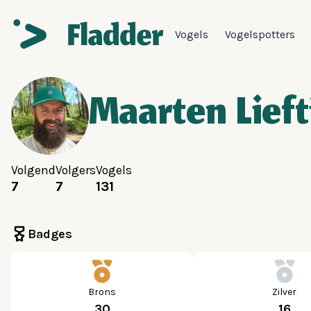
Vogels
Vogelspotters
Maarten Lieft
Volgend
Volgers
Vogels
7
7
131
Badges
Brons
Zilver
30
16