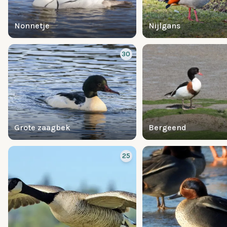
Nonnetje
Nijlgans
30
Grote zaagbek
Bergeend
25