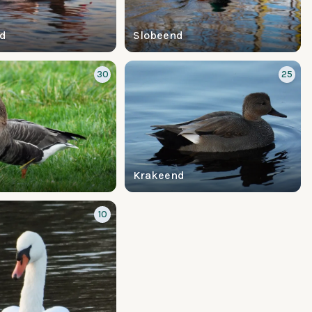
nd
Slobeend
30
25
Krakeend
10