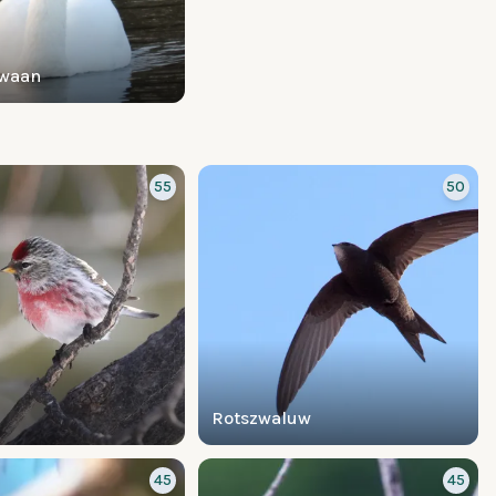
zwaan
55
50
Rotszwaluw
45
45