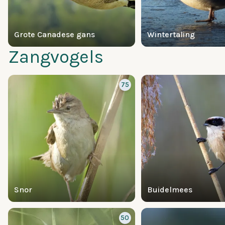
Grote Canadese gans
Wintertaling
Zangvogels
75
Snor
Buidelmees
50