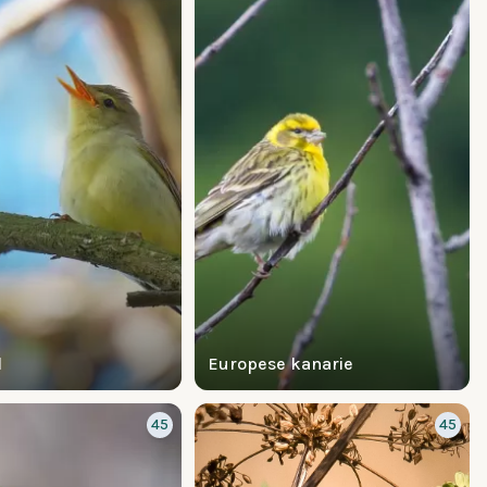
l
Europese kanarie
45
45