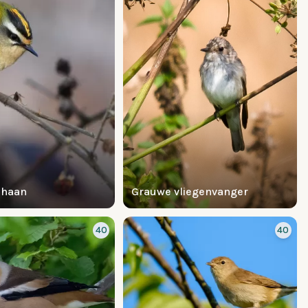
dhaan
Grauwe vliegenvanger
40
40