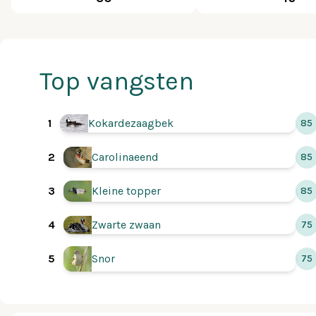
Top vangsten
1
Kokardezaagbek
85
Carolinaeend
2
85
3
Kleine topper
85
4
Zwarte zwaan
75
Snor
5
75