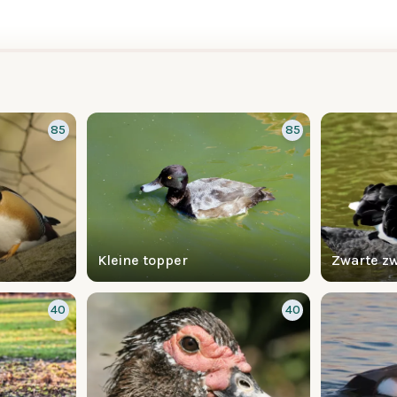
85
85
Kleine topper
Zwarte z
40
40