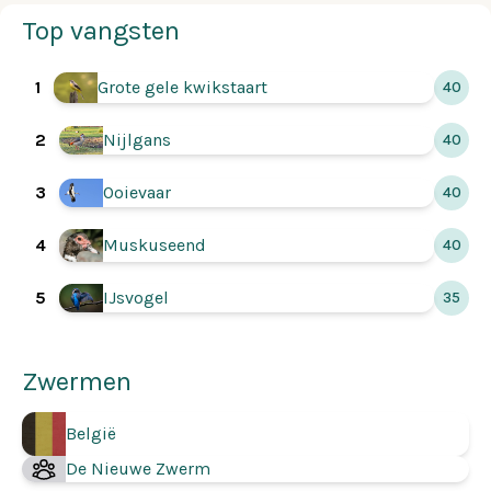
Top vangsten
1
Grote gele kwikstaart
40
2
Nijlgans
40
3
Ooievaar
40
4
Muskuseend
40
IJsvogel
5
35
Zwermen
België
De Nieuwe Zwerm