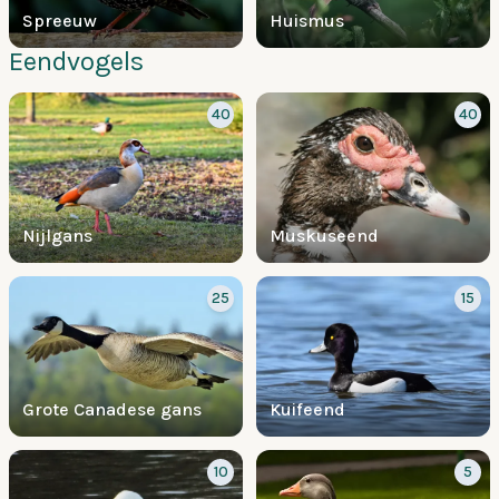
Spreeuw
Huismus
Eendvogels
40
40
Nijlgans
Muskuseend
25
15
Grote Canadese gans
Kuifeend
10
5