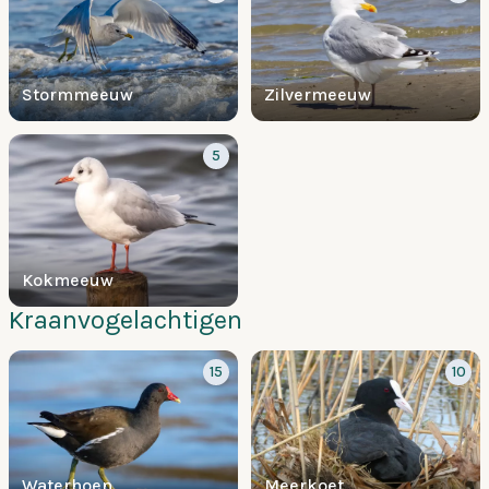
Stormmeeuw
Zilvermeeuw
5
Kokmeeuw
Kraanvogelachtigen
15
10
Waterhoen
Meerkoet