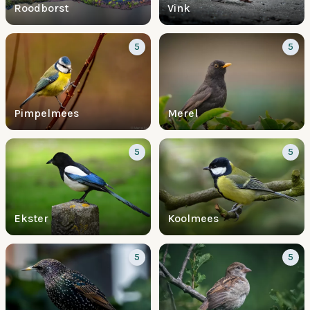
Roodborst
Vink
5
5
Pimpelmees
Merel
5
5
Ekster
Koolmees
5
5