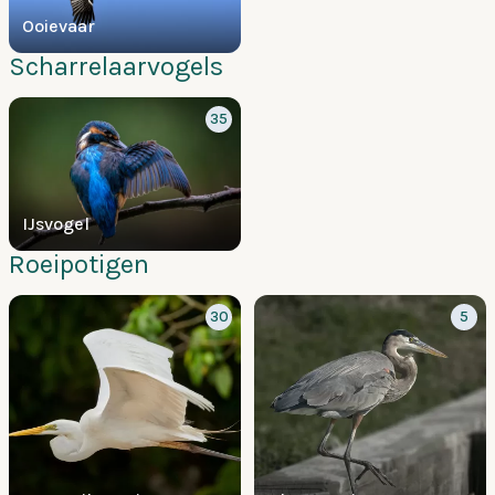
Ooievaar
Scharrelaarvogels
35
IJsvogel
Roeipotigen
30
5