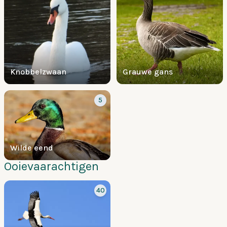
Knobbelzwaan
Grauwe gans
5
Wilde eend
Ooievaarachtigen
40