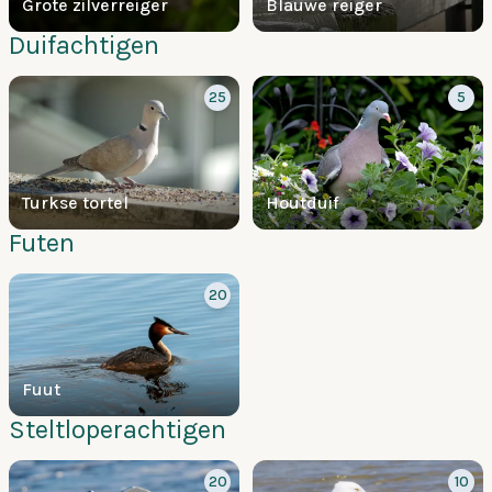
Grote zilverreiger
Blauwe reiger
Duifachtigen
25
5
Turkse tortel
Houtduif
Futen
20
Fuut
Steltloperachtigen
20
10