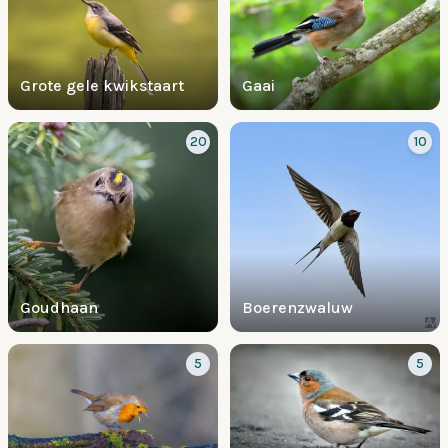
Grote gele kwikstaart
Gaai
20
10
Goudhaan
Boerenzwaluw
5
5