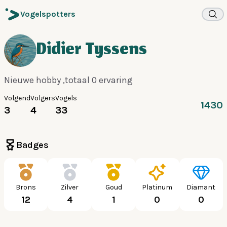
Vogelspotters
Didier Tyssens
Nieuwe hobby ,totaal 0 ervaring
Volgend
Volgers
Vogels
1430
3
4
33
Badges
Brons
Zilver
Goud
Platinum
Diamant
12
4
1
0
0