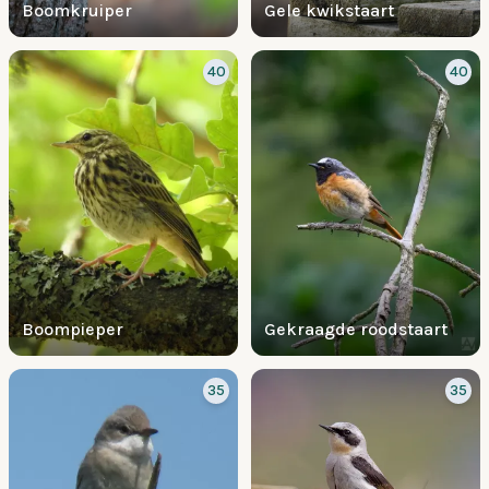
Boomkruiper
Gele kwikstaart
40
40
Boompieper
Gekraagde roodstaart
35
35