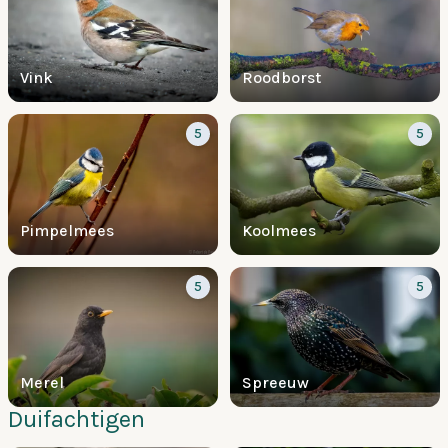
Vink
Roodborst
5
5
Pimpelmees
Koolmees
5
5
Merel
Spreeuw
Duifachtigen