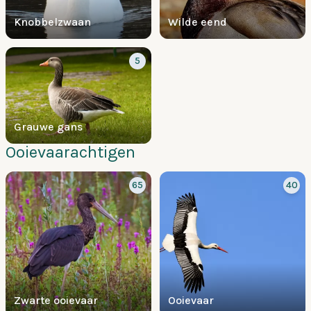
Knobbelzwaan
Wilde eend
5
Grauwe gans
Ooievaarachtigen
65
40
Zwarte ooievaar
Ooievaar