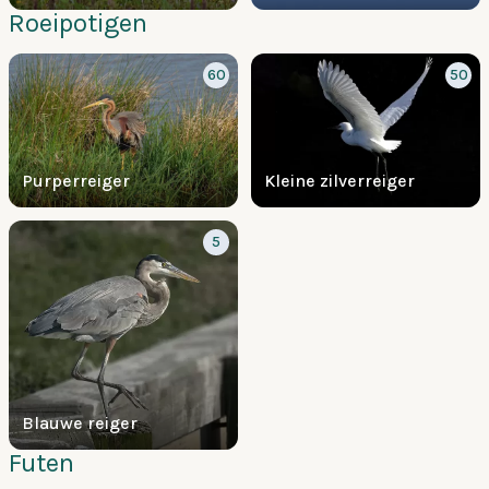
Roeipotigen
60
50
Purperreiger
Kleine zilverreiger
5
Blauwe reiger
Futen