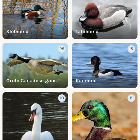
Slobeend
Tafeleend
25
15
Grote Canadese gans
Kuifeend
10
5