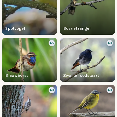
Spotvogel
Bosrietzanger
45
40
Blauwborst
Zwarte roodstaart
40
40