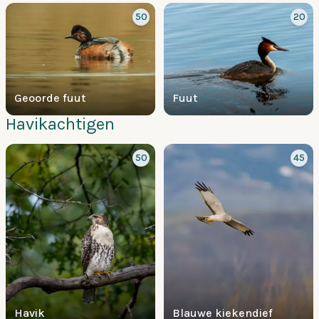
50
20
Geoorde fuut
Fuut
Havikachtigen
50
45
Havik
Blauwe kiekendief