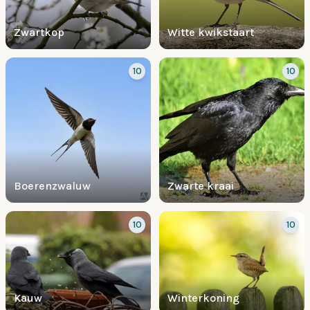
Zwartkop
Witte kwikstaart
10
10
Boerenzwaluw
Zwarte kraai
10
10
Kauw
Winterkoning