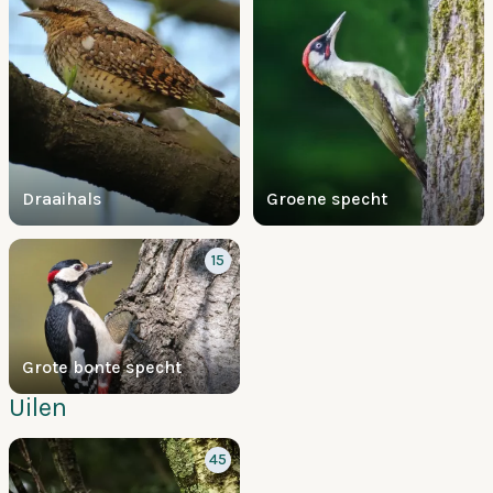
Draaihals
Groene specht
15
Grote bonte specht
Uilen
45