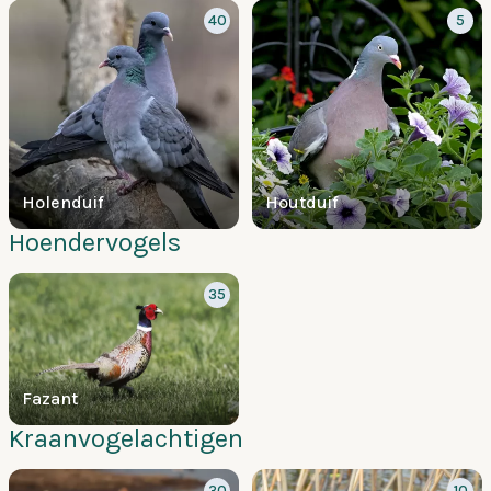
40
5
Holenduif
Houtduif
Hoendervogels
35
Fazant
Kraanvogelachtigen
30
10