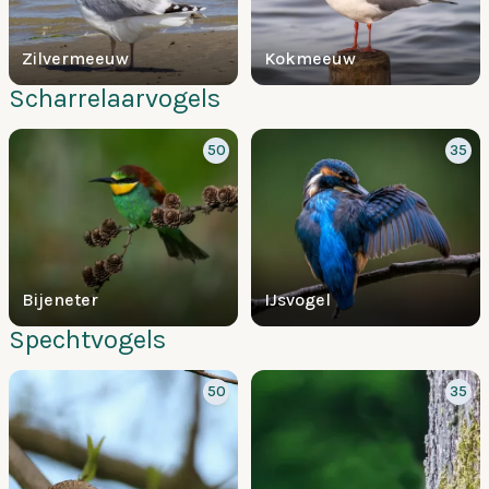
Zilvermeeuw
Kokmeeuw
Scharrelaarvogels
50
35
Bijeneter
IJsvogel
Spechtvogels
50
35