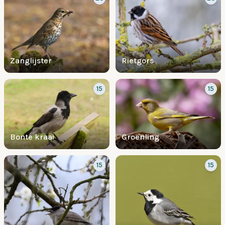
Zanglijster
Rietgors
15
15
Bonte kraai
Groenling
15
15