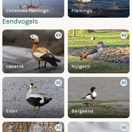
Chileense flamingo
Flamingo
Eendvogels
65
40
Casarca
Nijlgans
35
30
Eider
Bergeend
30
30