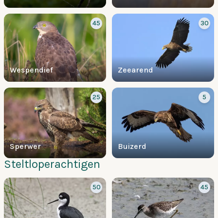
45
30
Wespendief
Zeearend
25
5
Sperwer
Buizerd
Steltloperachtigen
50
45