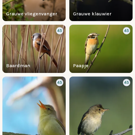
Grauwe vliegenvanger
Grauwe klauwier
45
45
Baardman
Paapje
45
45