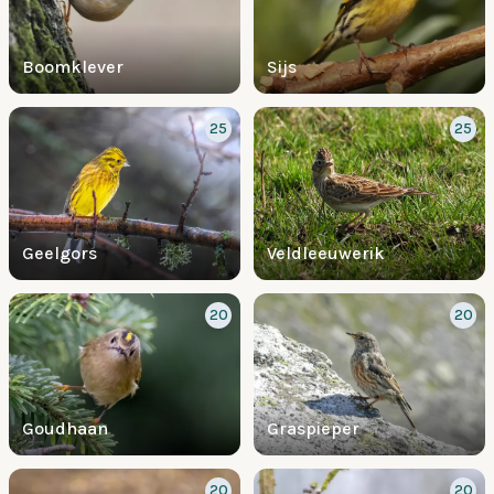
Boomklever
Sijs
25
25
Geelgors
Veldleeuwerik
20
20
Goudhaan
Graspieper
20
20