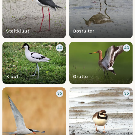
Steltkluut
Bosruiter
40
40
Kluut
Grutto
35
35