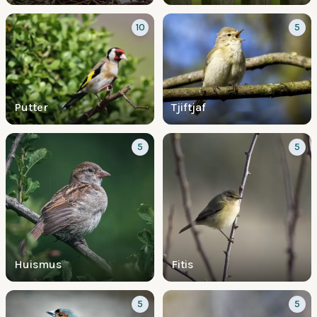
10
5
Putter
Tjiftjaf
5
5
Huismus
Fitis
5
5