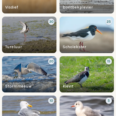
Visdief
Bontbekplevier
30
25
Tureluur
Scholekster
20
15
Stormmeeuw
Kievit
10
5