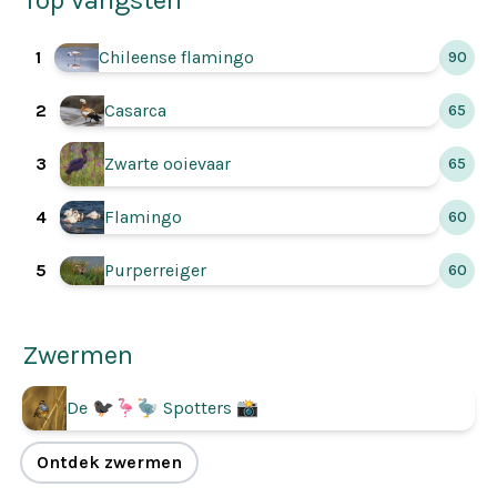
Top vangsten
1
Chileense flamingo
90
Casarca
2
65
3
Zwarte ooievaar
65
Flamingo
4
60
5
Purperreiger
60
Zwermen
De 🐦‍⬛🦩🦤 Spotters 📸
Ontdek zwermen