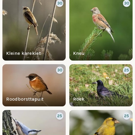
30
30
Kleine karekiet
Kneu
30
25
Roodborsttapuit
Roek
25
25