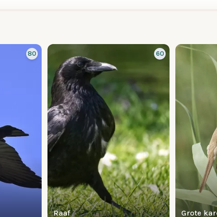
80
60
Raaf
Grote kar