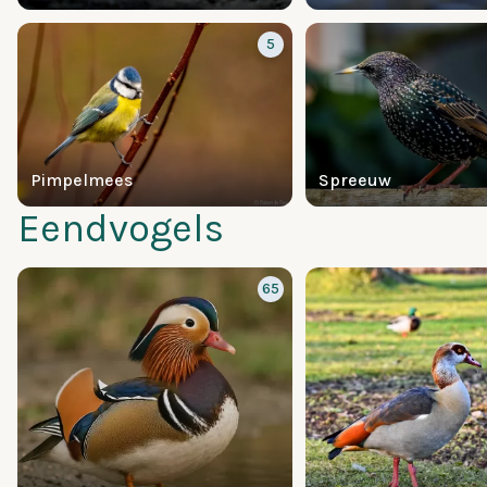
5
Pimpelmees
Spreeuw
Eendvogels
65