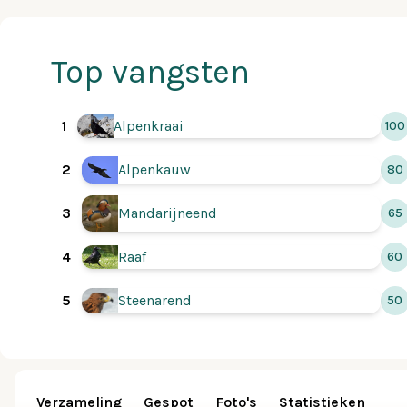
Top vangsten
1
Alpenkraai
100
Alpenkauw
2
80
3
Mandarijneend
65
4
Raaf
60
5
Steenarend
50
Verzameling
Gespot
Foto's
Statistieken