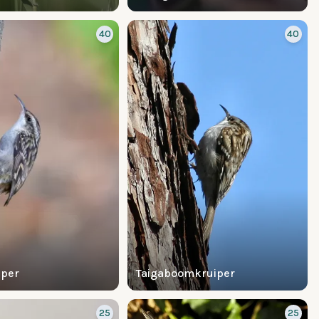
40
40
per
Taigaboomkruiper
25
25