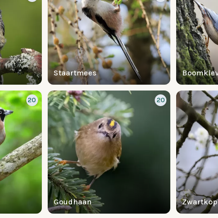
Staartmees
Boomklev
20
20
Goudhaan
Zwartkop