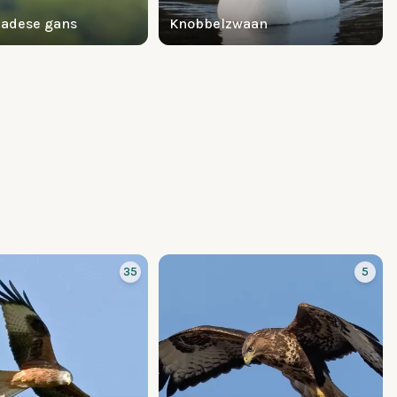
nadese gans
Knobbelzwaan
35
5