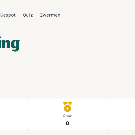
Gespot
Quiz
Zwermen
ing
Goud
0