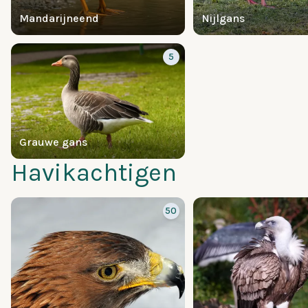
Mandarijneend
Nijlgans
5
Grauwe gans
Havikachtigen
50