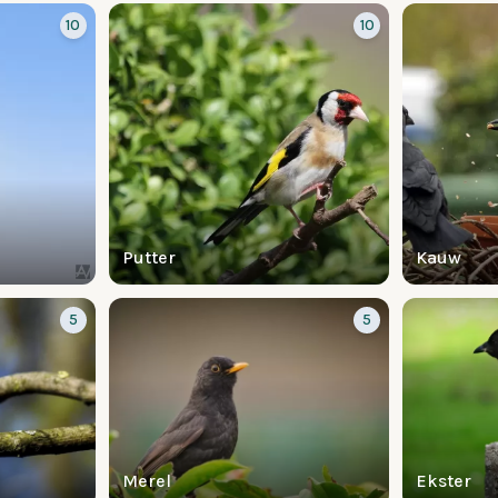
10
10
Putter
Kauw
5
5
Merel
Ekster