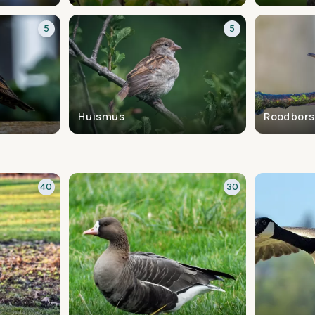
5
5
Huismus
Roodbors
40
30