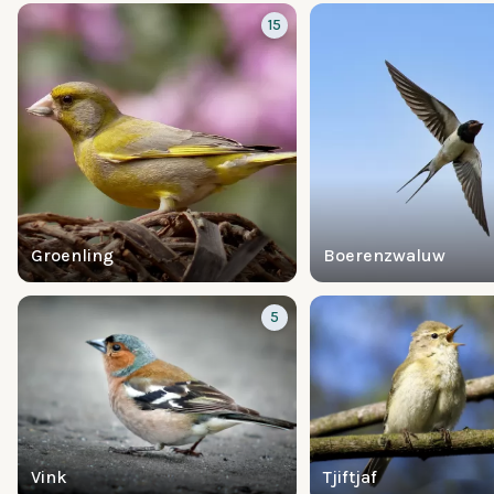
15
Groenling
Boerenzwaluw
5
Vink
Tjiftjaf