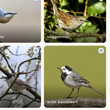
er
Heggenmus
15
15
Witte kwikstaart