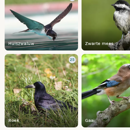
Huiszwaluw
Zwarte mees
25
Roek
Gaai