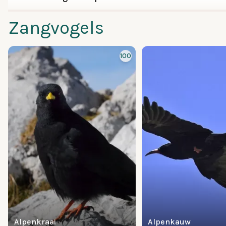
Zangvogels
100
Alpenkraai
Alpenkauw