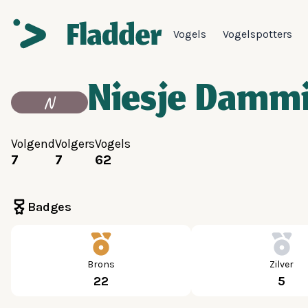
Vogels
Vogelspotters
Niesje Damm
N
Volgend
Volgers
Vogels
7
7
62
Badges
Brons
Zilver
22
5