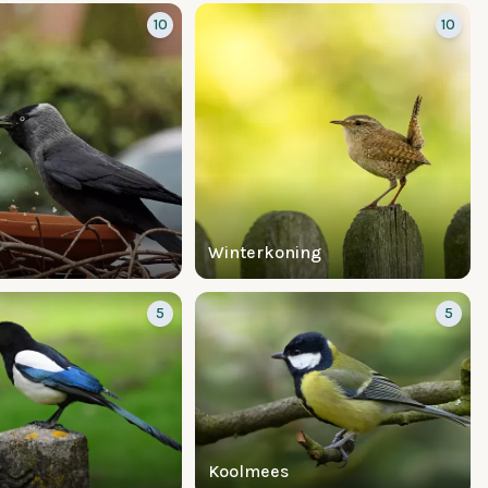
10
10
Winterkoning
5
5
Koolmees