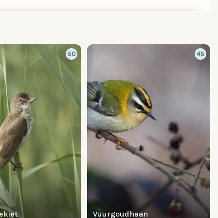
50
45
ekiet
Vuurgoudhaan