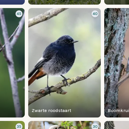
45
40
Zwarte roodstaart
Boomkrui
35
30