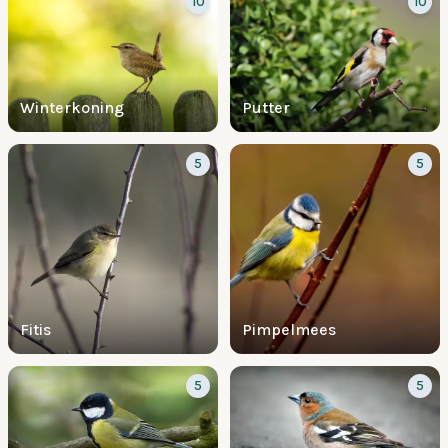
10
10
Winterkoning
Putter
5
5
Fitis
Pimpelmees
5
5