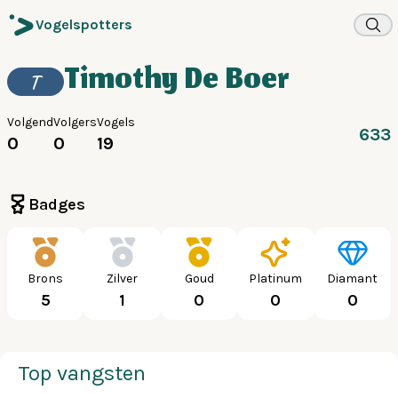
Vogelspotters
Timothy De Boer
T
Volgend
Volgers
Vogels
633
0
0
19
Badges
Brons
Zilver
Goud
Platinum
Diamant
5
1
0
0
0
Top vangsten