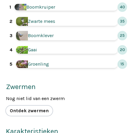
1
Boomkruiper
40
Zwarte mees
2
35
3
Boomklever
25
Gaai
4
20
Groenling
5
15
Zwermen
Nog niet lid van een zwerm
Ontdek zwermen
Karakteristieken