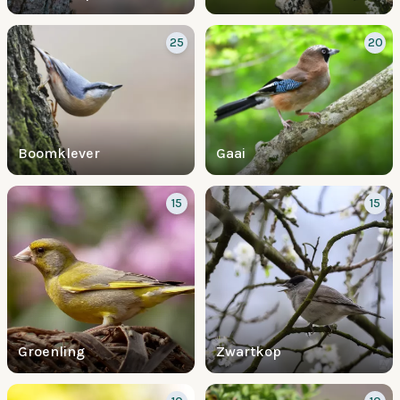
25
20
Boomklever
Gaai
15
15
Groenling
Zwartkop