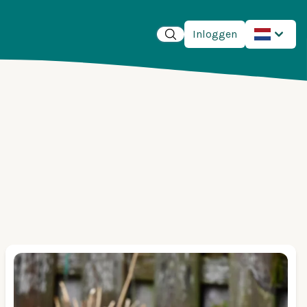
Inloggen