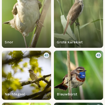
Snor
Grote karekiet
45
45
Nachtegaal
Blauwborst