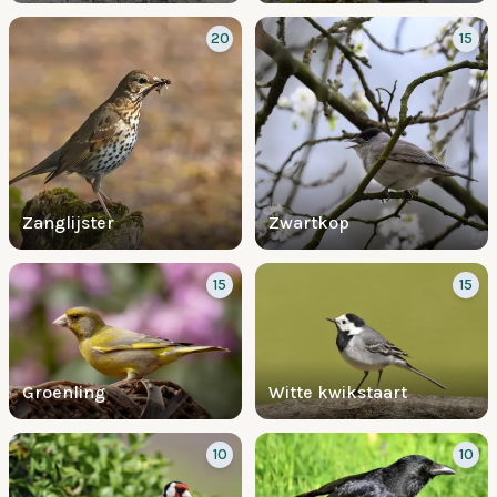
20
15
Zanglijster
Zwartkop
15
15
Groenling
Witte kwikstaart
10
10