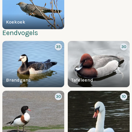
Koekoek
Eendvogels
35
30
Brandgans
Tafeleend
30
10