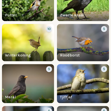
Putter
Zwarte kraai
10
5
Winterkoning
Roodborst
5
5
Merel
Tjiftjaf
5
5