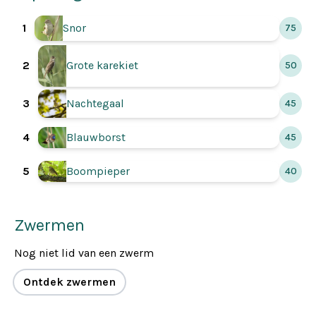
Snor
1
75
2
Grote karekiet
50
3
Nachtegaal
45
4
Blauwborst
45
Boompieper
5
40
Zwermen
Nog niet lid van een zwerm
Ontdek zwermen