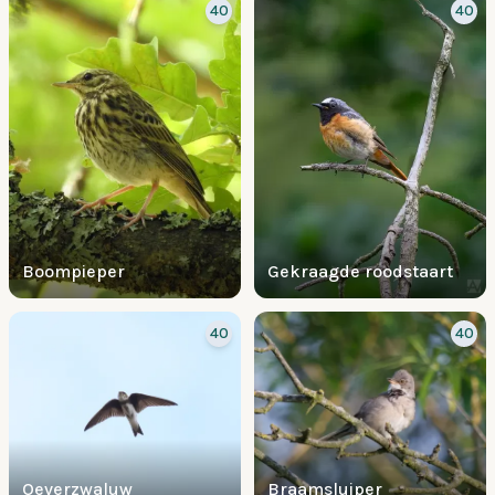
40
40
Boompieper
Gekraagde roodstaart
40
40
Oeverzwaluw
Braamsluiper