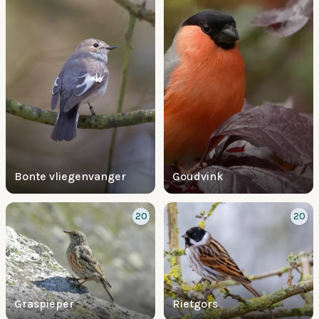
Bonte vliegenvanger
Goudvink
20
20
Graspieper
Rietgors