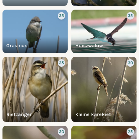
35
35
Grasmus
Huiszwaluw
35
30
Rietzanger
Kleine karekiet
30
25