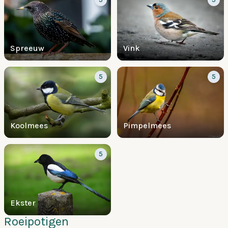
Spreeuw
Vink
5
5
Koolmees
Pimpelmees
5
Ekster
Roeipotigen