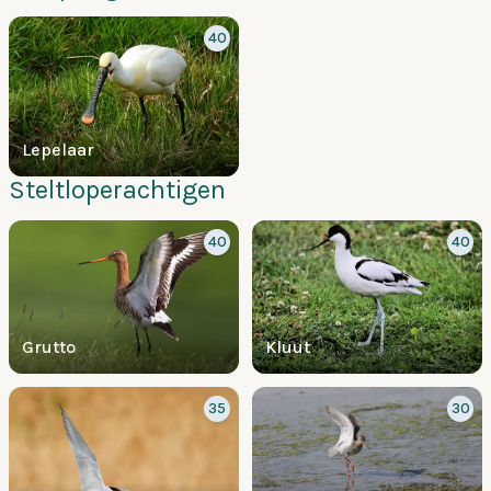
40
Lepelaar
Steltloperachtigen
40
40
Grutto
Kluut
35
30