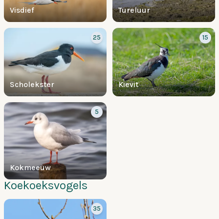
Visdief
Tureluur
25
15
Scholekster
Kievit
5
Kokmeeuw
Koekoeksvogels
35