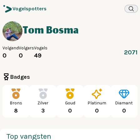
Vogelspotters
Tom Bosma
Volgend
Volgers
Vogels
2071
0
0
49
Badges
Brons
Zilver
Goud
Platinum
Diamant
8
3
0
0
0
Top vangsten