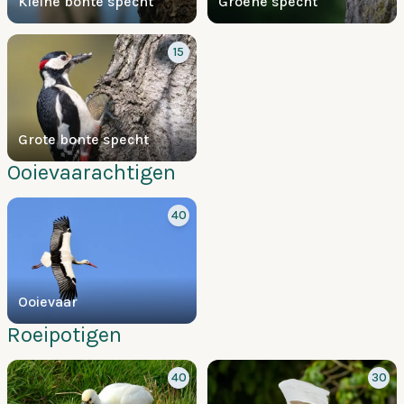
Kleine bonte specht
Groene specht
15
Grote bonte specht
Ooievaarachtigen
40
Ooievaar
Roeipotigen
40
30