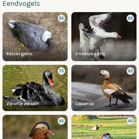
Eendvogels
95
85
Keizergans
Sneeuwgans
75
65
Zwarte zwaan
Casarca
65
40