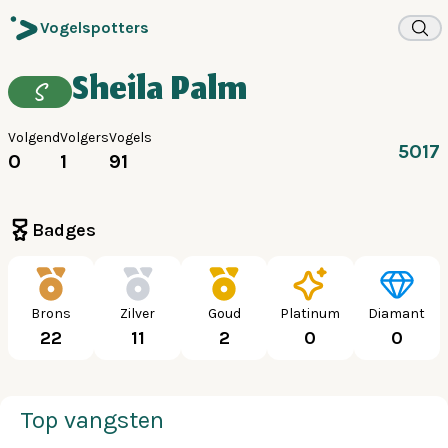
Vogelspotters
Sheila Palm
S
Volgend
Volgers
Vogels
5017
0
1
91
Badges
Brons
Zilver
Goud
Platinum
Diamant
22
11
2
0
0
Top vangsten