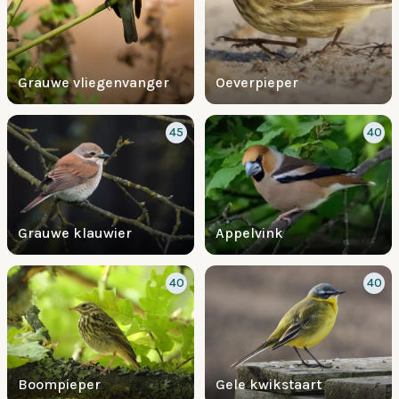
Grauwe vliegenvanger
Oeverpieper
45
40
Grauwe klauwier
Appelvink
40
40
Boompieper
Gele kwikstaart