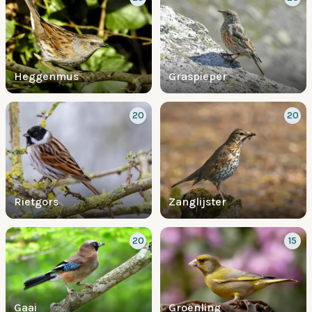
Heggenmus
Graspieper
20
20
Rietgors
Zanglijster
20
15
Gaai
Groenling