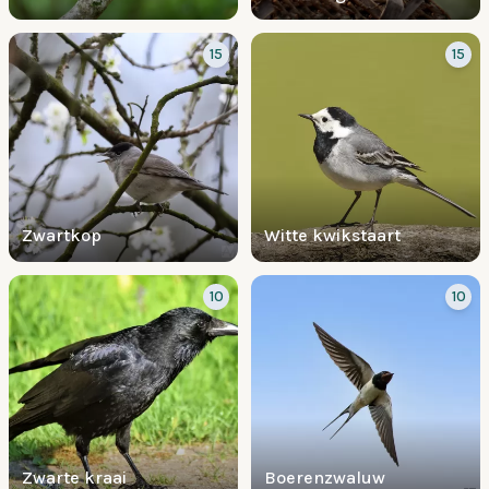
15
15
Zwartkop
Witte kwikstaart
10
10
Zwarte kraai
Boerenzwaluw