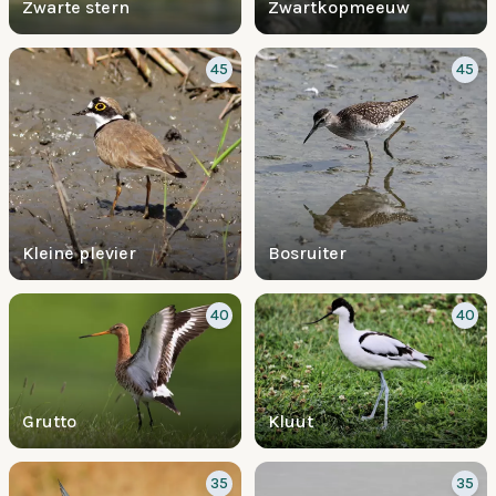
Zwarte stern
Zwartkopmeeuw
45
45
Kleine plevier
Bosruiter
40
40
Grutto
Kluut
35
35