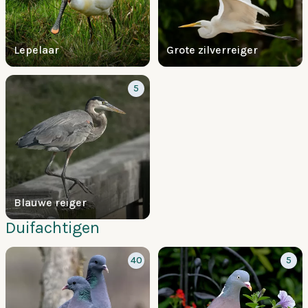
Lepelaar
Grote zilverreiger
5
Blauwe reiger
Duifachtigen
40
5