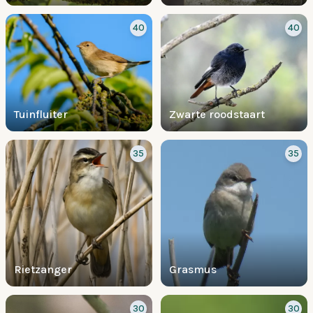
40
40
Tuinfluiter
Zwarte roodstaart
35
35
Rietzanger
Grasmus
30
30