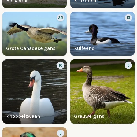
Bergeend
Krakeend
25
15
Grote Canadese gans
Kuifeend
10
5
Knobbelzwaan
Grauwe gans
5