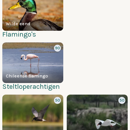
Wilde eend
Flamingo's
90
Chileense flamingo
Steltloperachtigen
50
50