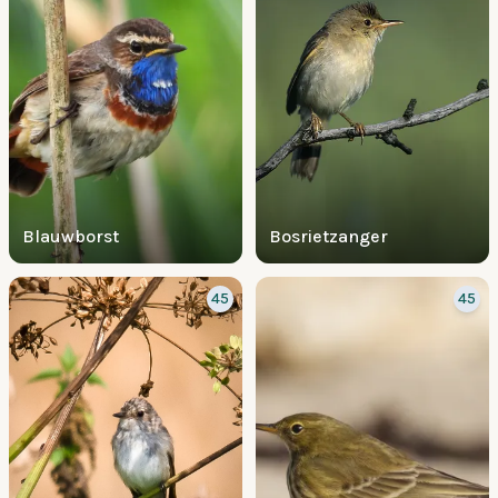
Blauwborst
Bosrietzanger
45
45