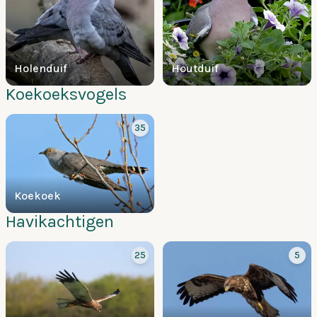
Holenduif
Houtduif
Koekoeksvogels
35
Koekoek
Havikachtigen
25
5