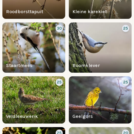
Roodborsttapuit
Kleine karekiet
30
25
Staartmees
Boomklever
25
25
Veldleeuwerik
Geelgors
25
20