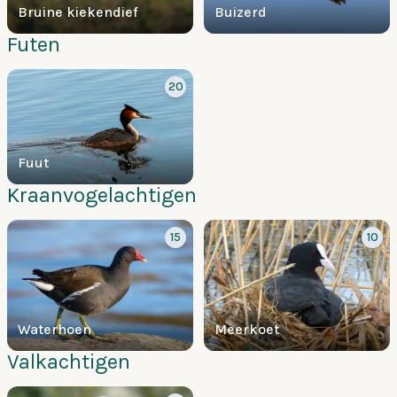
Bruine kiekendief
Buizerd
Futen
20
Fuut
Kraanvogelachtigen
15
10
Waterhoen
Meerkoet
Valkachtigen