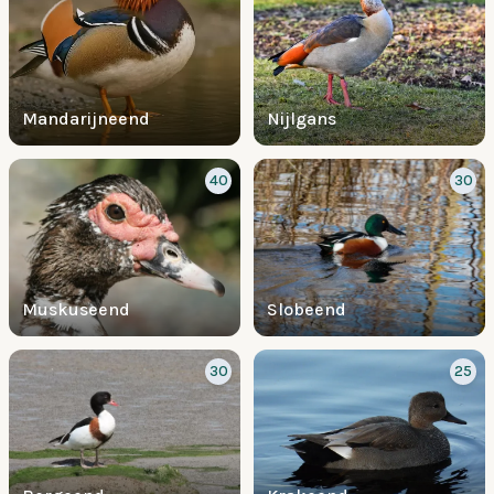
Mandarijneend
Nijlgans
40
30
Muskuseend
Slobeend
30
25