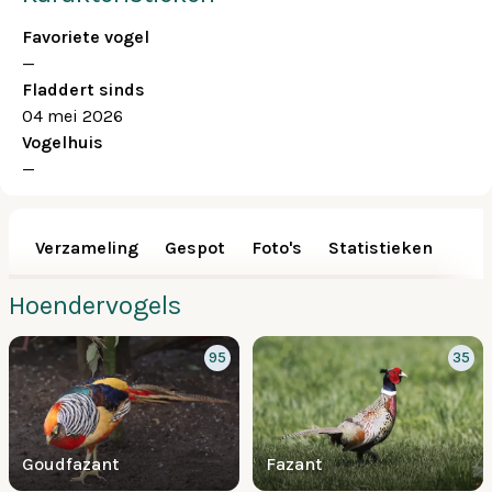
Favoriete vogel
—
Fladdert sinds
04 mei 2026
Vogelhuis
—
Verzameling
Gespot
Foto's
Statistieken
Hoendervogels
95
35
Goudfazant
Fazant