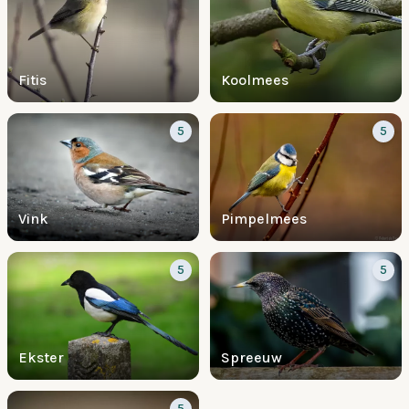
Fitis
Koolmees
5
5
Vink
Pimpelmees
5
5
Ekster
Spreeuw
5