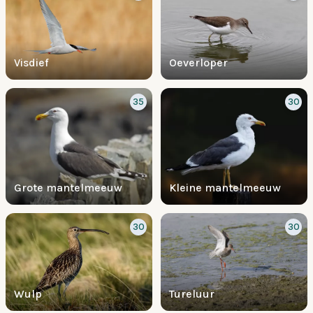
Visdief
Oeverloper
35
30
Grote mantelmeeuw
Kleine mantelmeeuw
30
30
Wulp
Tureluur