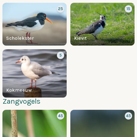
25
15
Scholekster
Kievit
5
Kokmeeuw
Zangvogels
45
45