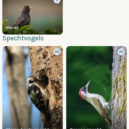
Merel
Spechtvogels
45
35