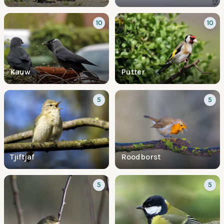
10
10
Kauw
Putter
5
5
Tjiftjaf
Roodborst
5
5