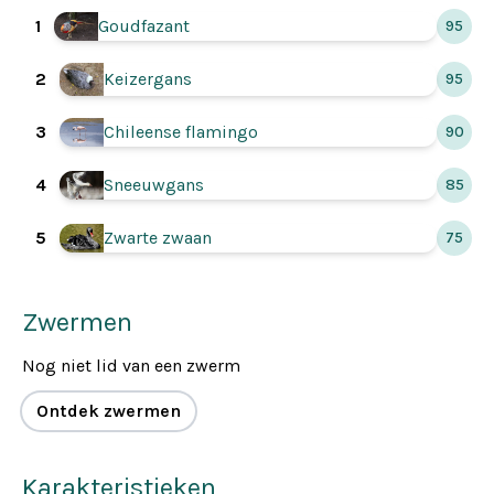
1
Goudfazant
95
Keizergans
2
95
3
Chileense flamingo
90
Sneeuwgans
4
85
5
Zwarte zwaan
75
Zwermen
Nog niet lid van een zwerm
Ontdek zwermen
Karakteristieken