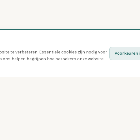
ite te verbeteren. Essentiële cookies zijn nodig voor
Voorkeuren i
ies ons helpen begrijpen hoe bezoekers onze website
Ontdek
Vogels
Quiz
Gespot
Vogelspotters