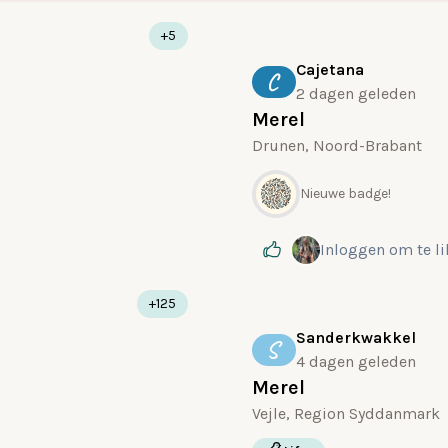
+5
Cajetana
C
2 dagen geleden
Merel
Drunen, Noord-Brabant
Nieuwe badge!
Inloggen
om te l
+125
Sanderkwakkel
S
4 dagen geleden
Merel
Vejle, Region Syddanmark