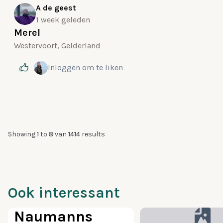
A de geest
1 week geleden
Merel
Westervoort, Gelderland
Inloggen
om te liken
Showing
1
to
8
van
1414
results
Ook interessant
100
Naumanns