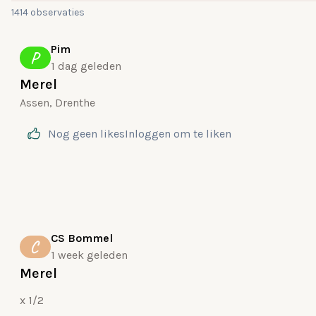
1414 observaties
Pim
P
1 dag geleden
Merel
Assen, Drenthe
Nog geen likes
Inloggen
om te liken
CS Bommel
C
1 week geleden
Merel
x 1/2