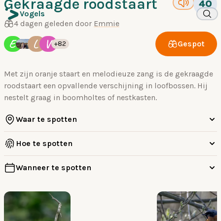
Gekraagde roodstaart
40
Vogels
4 dagen geleden door
Emmie
E
L
V
Gespot
+82
Met zijn oranje staart en melodieuze zang is de gekraagde
roodstaart een opvallende verschijning in loofbossen. Hij
nestelt graag in boomholtes of nestkasten.
Waar te spotten
Hoe te spotten
Wanneer te spotten