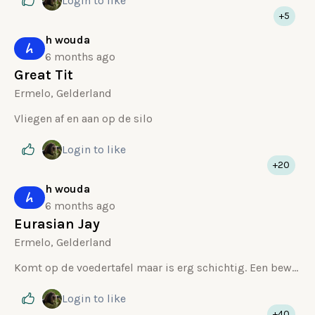
Login
to like
+5
h wouda
h
6 months ago
Great Tit
Ermelo, Gelderland
Vliegen af en aan op de silo
Login
to like
+20
h wouda
h
6 months ago
Eurasian Jay
Ermelo, Gelderland
Komt op de voedertafel maar is erg schichtig. Een beweging vanuit de kamer en hij vliegt weg
Login
to like
+40