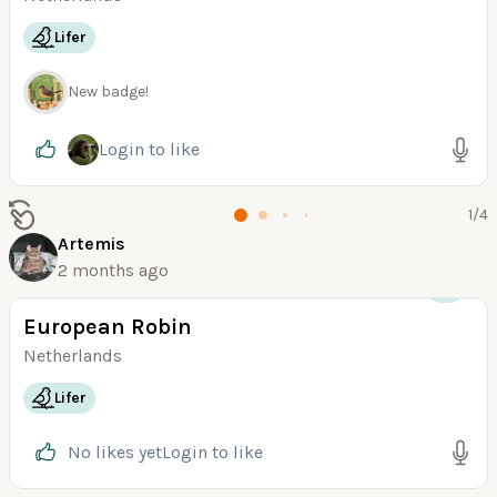
Lifer
New badge!
Login
to like
1
/
4
Artemis
2 months ago
+16
European Robin
Netherlands
Lifer
No likes yet
Login
to like