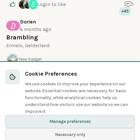
E
Login
to like
1
+45
Dorien
D
6 months ago
Brambling
Ermelo, Gelderland
New badge!
Cookie Preferences
Login
to like
We use cookies to improve your experience on our
website. Essential cookies are necessary for basic
functionality, while analytical cookies help us
Previous
Next
understand how visitors use our website so we can
improve it.
Manage preferences
Necessary only