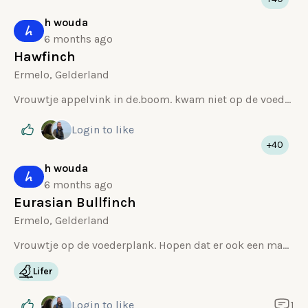
h wouda
h
6 months ago
Hawfinch
Ermelo, Gelderland
Vrouwtje appelvink in de.boom. kwam niet op de voedertafel
Login
to like
+40
h wouda
h
6 months ago
Eurasian Bullfinch
Ermelo, Gelderland
Vrouwtje op de voederplank. Hopen dat er ook een mannetje komt met zijn fraaie rozerode borst/buik
Lifer
Login
to like
1