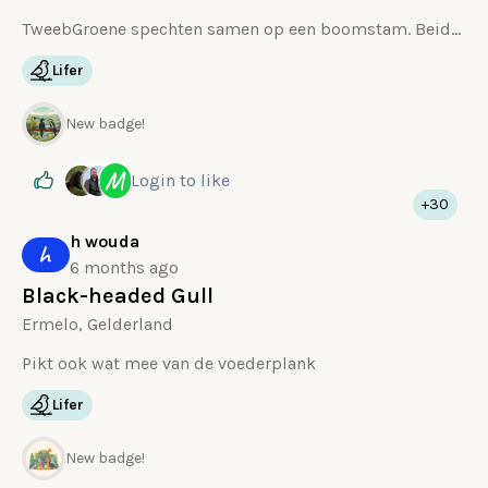
TweebGroene spechten samen op een boomstam. Beide vlogen even later naar de grond en begonnen verwoed te hakken in de grond op zoek naar mieren
Lifer
New badge!
M
Login
to like
+30
h wouda
h
6 months ago
Black-headed Gull
Ermelo, Gelderland
Pikt ook wat mee van de voederplank
Lifer
New badge!