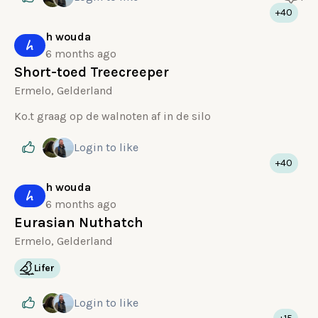
+40
h wouda
h
6 months ago
Short-toed Treecreeper
Ermelo, Gelderland
Ko.t graag op de walnoten af in de silo
Login
to like
+40
h wouda
h
6 months ago
Eurasian Nuthatch
Ermelo, Gelderland
Lifer
Login
to like