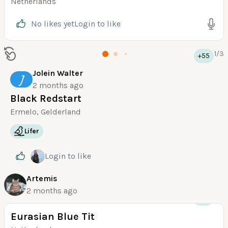
Netherlands
No likes yet
Login
to like
1
/
3
+55
Jolein Walter
J
2 months ago
Black Redstart
Ermelo, Gelderland
Lifer
Login
to like
Artemis
2 months ago
+36
Eurasian Blue Tit