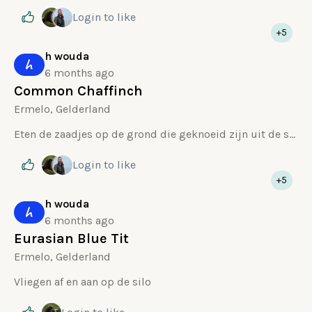
Login
to like
+5
h wouda
h
6 months ago
Common Chaffinch
Ermelo, Gelderland
Eten de zaadjes op de grond die geknoeid zijn uit de silo door andere vogels
Login
to like
+5
h wouda
h
6 months ago
Eurasian Blue Tit
Ermelo, Gelderland
Vliegen af en aan op de silo