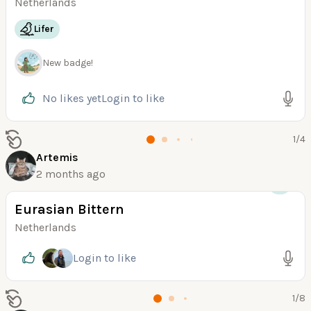
Netherlands
Lifer
New badge!
No likes yet
Login
to like
1
/
4
Artemis
2 months ago
+3
Eurasian Bittern
Netherlands
Login
to like
1
/
8