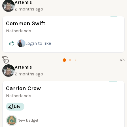
Artemis
2 months ago
+15
Common Swift
Netherlands
Login
to like
1
/
5
Artemis
2 months ago
+35
Carrion Crow
Netherlands
Lifer
New badge!