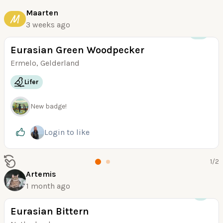
Maarten
M
3 weeks ago
+70
Eurasian Green Woodpecker
Ermelo, Gelderland
Lifer
New badge!
Login
to like
1
/
2
Artemis
1 month ago
+3
Eurasian Bittern