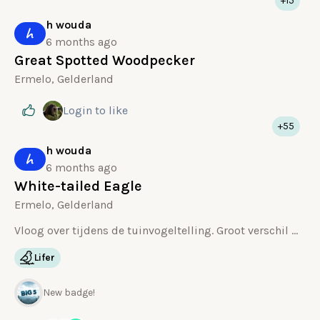
+15
h wouda
h
6 months ago
Great Spotted Woodpecker
Ermelo, Gelderland
Login
to like
+55
h wouda
h
6 months ago
White-tailed Eagle
Ermelo, Gelderland
Vloog over tijdens de tuinvogeltelling. Groot verschil met de grote van een buizerd die af en toe rondzweeft
Lifer
New badge!