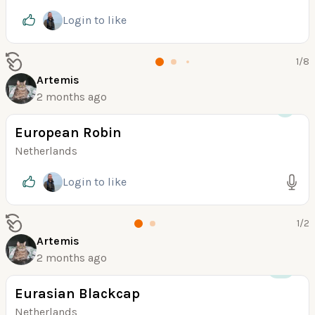
Login
to like
1
/
8
Artemis
2 months ago
+1
European Robin
Netherlands
Login
to like
1
/
2
Artemis
2 months ago
+26
Eurasian Blackcap
Netherlands