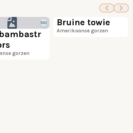
100
Bruine towie
100
Amerikaanse gorzen
abambastr
ors
anse gorzen