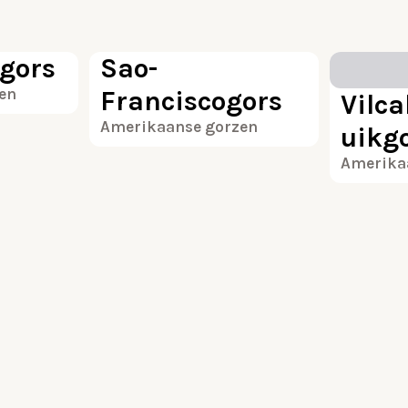
100
100
gors
Sao-
en
Franciscogors
Vilc
Amerikaanse gorzen
uikg
Amerika