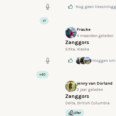
Nog geen likes
Inlog
+1
Frauke
4 maanden geleden
Zanggors
Sitka, Alaska
Inloggen
om 
+40
jenny van Dorland
2 jaar geleden
Zanggors
Delta, British Columbia
Lifer