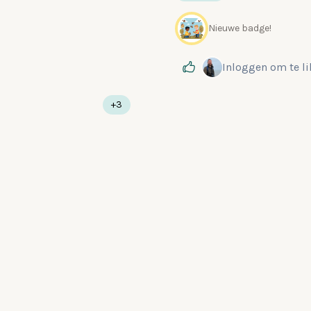
Nieuwe badge!
Inloggen
om te l
+3