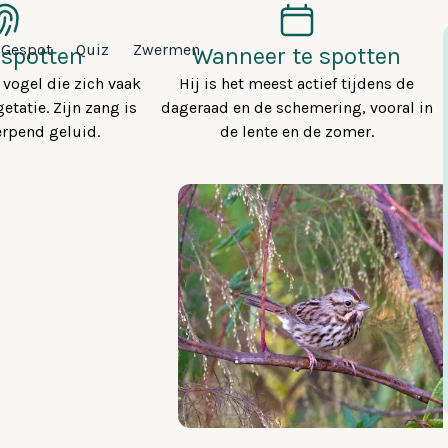
Gespot
Quiz
Zwermen
 spotten
Wanneer te spotten
 vogel die zich vaak
Hij is het meest actief tijdens de
etatie. Zijn zang is
dageraad en de schemering, vooral in
erpend geluid.
de lente en de zomer.