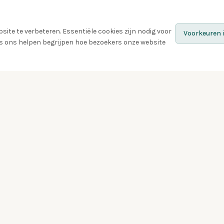
ite te verbeteren. Essentiële cookies zijn nodig voor
Voorkeuren i
ies ons helpen begrijpen hoe bezoekers onze website
Ontdek
Vogels
Quiz
Gespot
Vogelspotters
Vogel van de week
Zwermen
Badges
Challenges