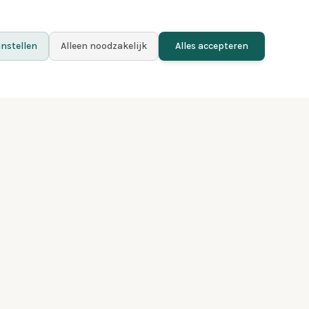
nstellen
Alleen noodzakelijk
Alles accepteren
Meer weten
Contact
Blog
Privacy
Algemene voorwaarden
Over Fladder
Premium