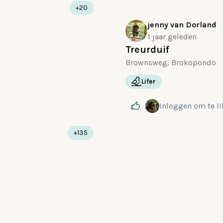
+20
jenny van Dorland
1 jaar geleden
Treurduif
Brownsweg, Brokopondo
Lifer
Inloggen
om te l
+135