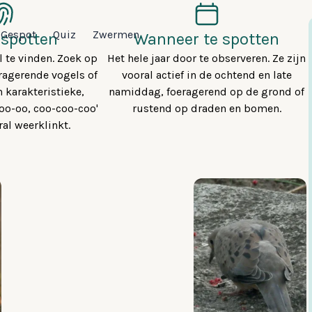
Gespot
Quiz
Zwermen
 spotten
Wanneer te spotten
l te vinden. Zoek op
Het hele jaar door te observeren. Ze zijn
ragerende vogels of
vooral actief in de ochtend en late
n karakteristieke,
namiddag, foeragerend op de grond of
oo-oo, coo-coo-coo'
rustend op draden en bomen.
ral weerklinkt.