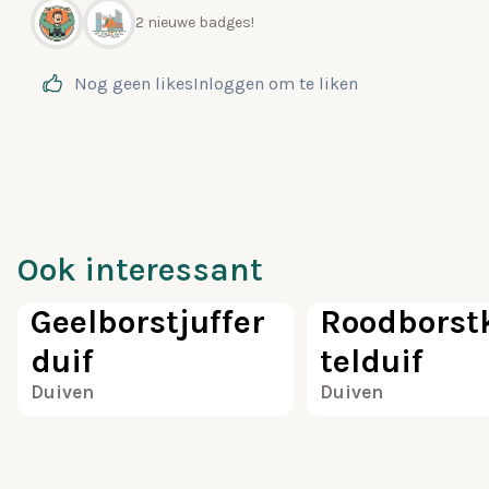
2 nieuwe badges!
Nog geen likes
Inloggen
om te liken
Ook interessant
100
Geelborstjuffer
Roodborst
duif
telduif
Duiven
Duiven