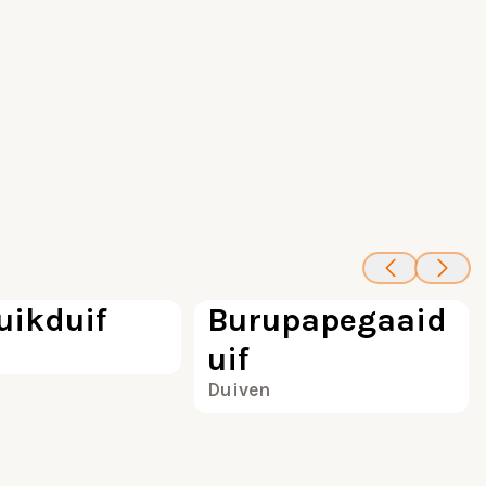
100
100
uikduif
Burupapegaaid
uif
Duiven