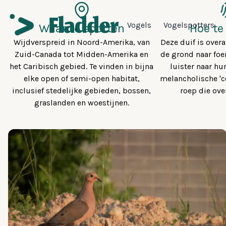
Vogels
Vogelspotters
Waar te spotten
Hoe te
Wijdverspreid in Noord-Amerika, van
Deze duif is overa
Zuid-Canada tot Midden-Amerika en
de grond naar foe
het Caribisch gebied. Te vinden in bijna
luister naar hu
elke open of semi-open habitat,
melancholische 'c
inclusief stedelijke gebieden, bossen,
roep die ove
graslanden en woestijnen.