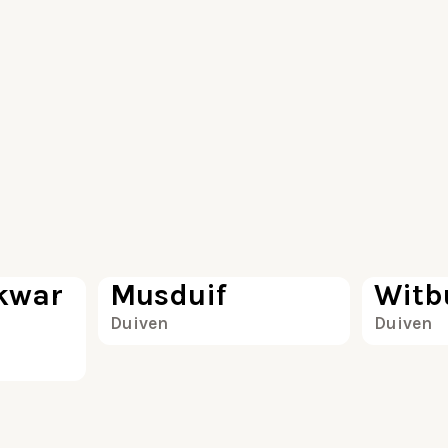
100
100
kwar
Musduif
Witb
Duiven
Duiven