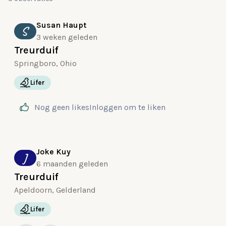
Susan Haupt
S
3 weken geleden
Treurduif
Springboro, Ohio
Lifer
Nog geen likes
Inloggen
om te liken
Joke Kuy
J
6 maanden geleden
Treurduif
Apeldoorn, Gelderland
Lifer