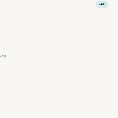
+60
iken