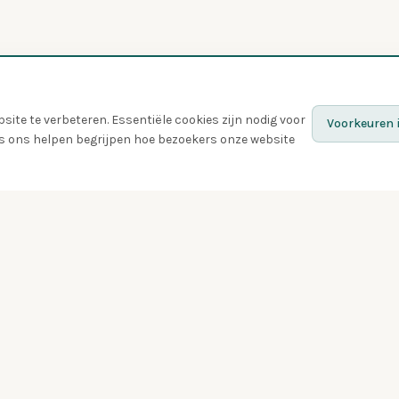
ite te verbeteren. Essentiële cookies zijn nodig voor
Voorkeuren i
ies ons helpen begrijpen hoe bezoekers onze website
Ontdek
Vogels
Quiz
Gespot
Vogelspotters
Vogel van de week
Zwermen