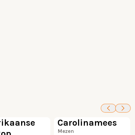
100
100
ikaanse
Carolinamees
kop
Mezen