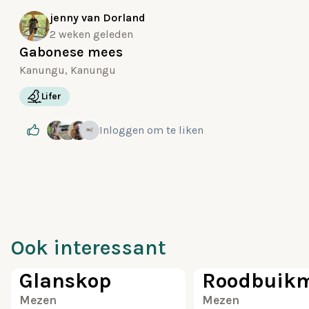
jenny van Dorland
2 weken geleden
Gabonese mees
Kanungu, Kanungu
Lifer
Inloggen
om te liken
Ook interessant
40
Glanskop
Roodbuik
Mezen
Mezen