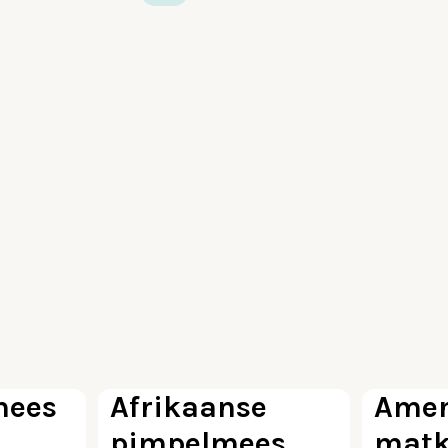
100
85
mees
Afrikaanse
Amer
pimpelmees
mat