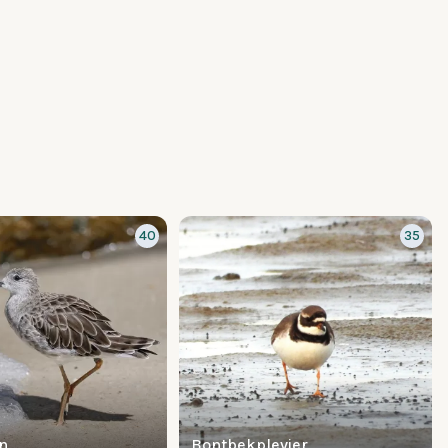
40
35
n
Bontbekplevier