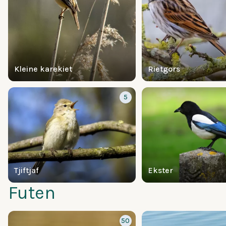
Kleine karekiet
Rietgors
5
Tjiftjaf
Ekster
Futen
50