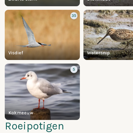
35
Visdief
Watersnip
5
Kokmeeuw
Roeipotigen