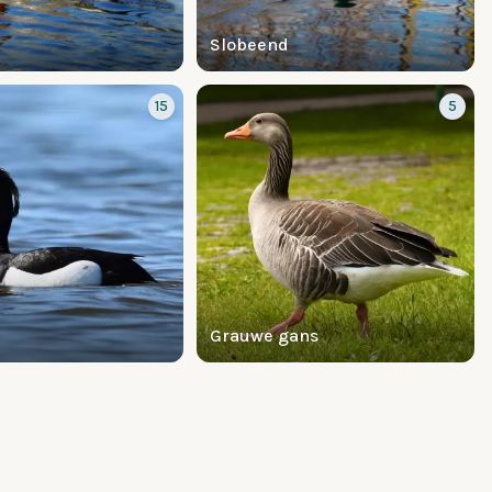
Slobeend
15
5
Grauwe gans