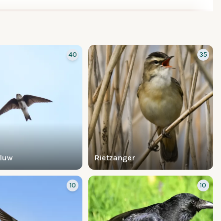
40
35
luw
Rietzanger
10
10