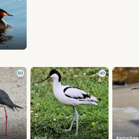
50
40
Kluut
Kemphaa