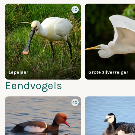
40
Lepelaar
Grote zilverreiger
Eendvogels
40