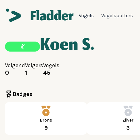
Vogels
Vogelspotters
Koen S.
K
Volgend
Volgers
Vogels
0
1
45
Badges
Brons
Zilver
9
3