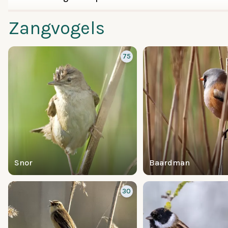
Zangvogels
75
Snor
Baardman
30