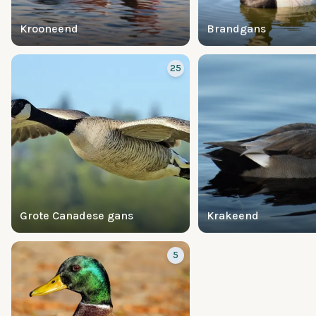
Krooneend
Brandgans
25
Grote Canadese gans
Krakeend
5