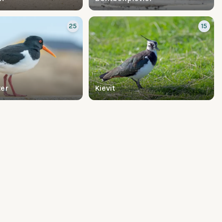
25
15
ter
Kievit