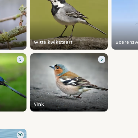
Witte kwikstaart
Boerenz
5
5
Vink
20