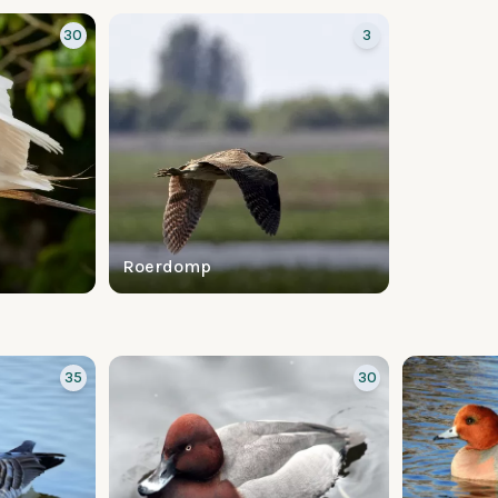
30
3
Roerdomp
35
30