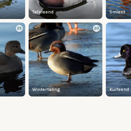
Tafeleend
Smient
25
20
Wintertaling
Kuifeend