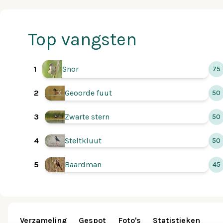
Top vangsten
Snor
1
75
Geoorde fuut
2
50
3
Zwarte stern
50
Steltkluut
4
50
5
Baardman
45
Verzameling
Gespot
Foto's
Statistieken