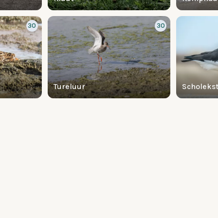
30
30
Tureluur
Scholeks