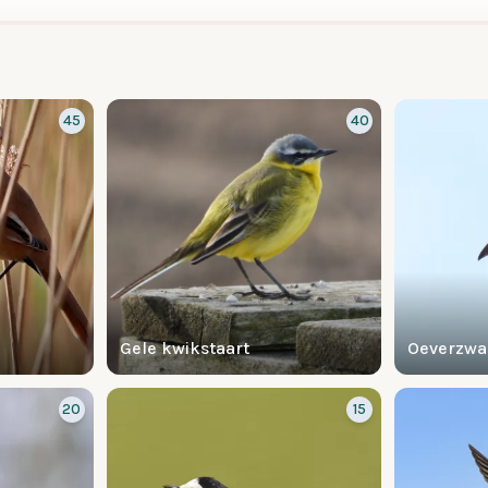
45
40
Gele kwikstaart
Oeverzwa
20
15