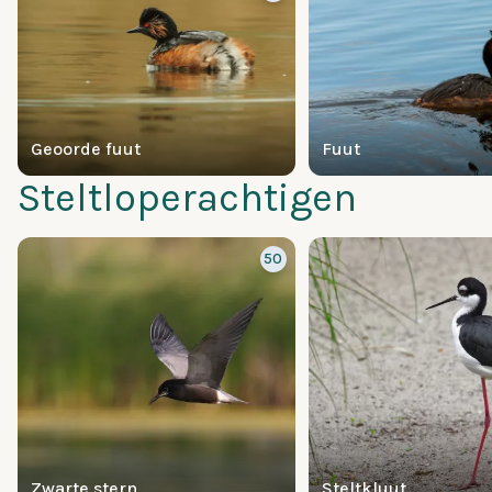
Geoorde fuut
Fuut
Steltloperachtigen
50
Zwarte stern
Steltkluut